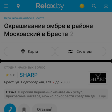
Окрашивание омбре в Бресте
Окрашивание омбре в районе
Московский в Бресте
2
Фильтры
Карта
СТУДИЯ КРАСИВЫХ ВОЛОС
SHARP
5.0
Брест, ул. Подгородская, 173
до 20:00
Отзыв
.
Широкий перечень оказываемых услуг,
прекрасные мастера, можно приобрести средства для
Еще
домашнего ухода за волосами, проконсультируют, что
подойдёт именно Вам. На услуги молодого мастера
действует скидка. Обязательно приду снова!
1
Отзывы