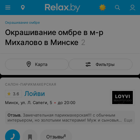
Окрашивание омбре
Окрашивание омбре в м-р
Михалово в Минске
2
Фильтры
Карта
САЛОН-ПАРИКМАХЕРСКАЯ
Лойви
3.6
Минск, ул. Л. Сапеги, 5
до 20:00
Отзыв
.
Замечательная парикмахерская!!! с обычным
интерьером, но золотыми мастерами! Муж и сыновья
Еще
стригутся тут постоянно, я нашла наконец своего
замечательного женского мастера. Всегда радует
вежливость обслуживания.
8
Отзывы