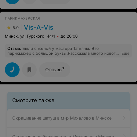
ПАРИКМАХЕРСКАЯ
Vis-A-Vis
5.0
Минск, ул. Гурского, 44/1
до 20:00
Отзыв
.
Были с женой у мастера Татьяны. Это
парикмахер с большой буквы.Рассказала много нового
Еще
о уходе за волосами.Жене сделала сложнейшую
окраску за относительно небольшие деньги.Всем
рекомендую.Теперь только сюда и только к
7
Отзывы
ней.Спасибо Вам.
Смотрите также
Окрашивание шатуш в м-р Михалово в Минске
Окрашивание балаяж в м-р Михалово в Минске