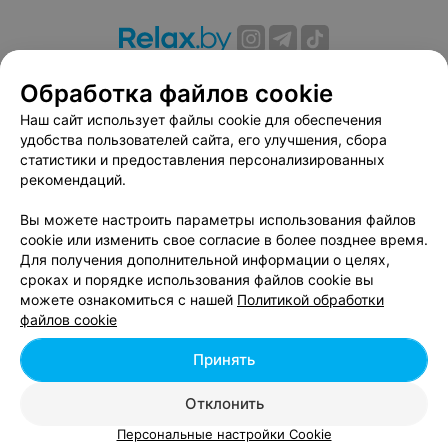
О проекте
Новости проекта
Размещение рекламы
Обработка файлов cookie
Вакансии
Публичный договор
Способы оплаты
Наш сайт использует файлы cookie для обеспечения
Публичный договор по использованию сервиса
удобства пользователей сайта, его улучшения, сбора
«Афиша»
статистики и предоставления персонализированных
Пользовательское соглашение
рекомендаций.
Написать в поддержку
Вы можете настроить параметры использования файлов
Связаться по вопросам сотрудничества
cookie или изменить свое согласие в более позднее время.
Написать руководителю relax.by
Для получения дополнительной информации о целях,
сроках и порядке использования файлов cookie вы
Персональные настройки cookie
можете ознакомиться с нашей
Политикой обработки
Обработка персональных данных
файлов cookie
Принять
© 2026 ООО «Артокс Лаб», УНП 191700409, регистрирующий орган -
Отклонить
Минский горисполком
| 220012, Республика Беларусь, г. Минск,
улица Толбухина, 2, пом. 16 | info@relax.by
Персональные настройки Cookie