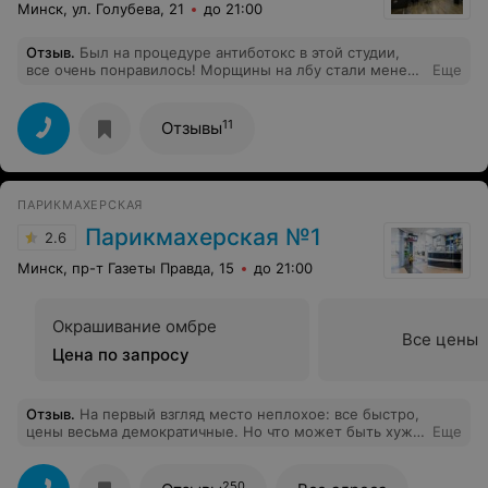
Минск, ул. Голубева, 21
до 21:00
Отзыв
.
Был на процедуре антиботокс в этой студии,
все очень понравилось! Морщины на лбу стали менее
Еще
видны, отношение очень хорошее, работают только на
хорошей косметике. Спасибо большое за процедуру!
11
Отзывы
ПАРИКМАХЕРСКАЯ
Парикмахерская №1
2.6
Минск, пр-т Газеты Правда, 15
до 21:00
Окрашивание омбре
Все цены
Цена по запросу
Отзыв
.
На первый взгляд место неплохое: все быстро,
цены весьма демократичные. Но что может быть хуже
Еще
обслуживающего персонала? В данную
парикмахерскую хожу не первый раз, но с хамским
отношением сталкиваюсь впервые. У меня был мастер
250