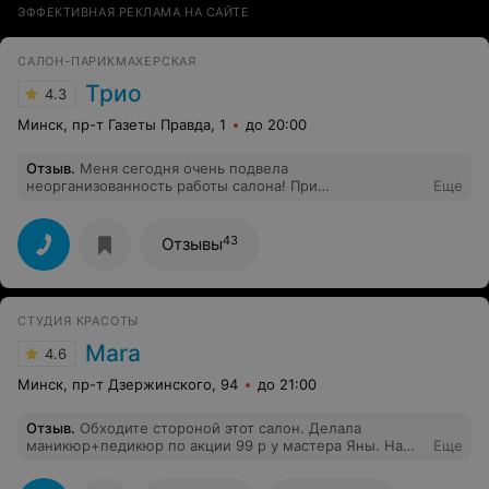
ЭФФЕКТИВНАЯ РЕКЛАМА НА САЙТЕ
САЛОН-ПАРИКМАХЕРСКАЯ
Трио
4.3
Минск, пр-т Газеты Правда, 1
до 20:00
Отзыв
.
Меня сегодня очень подвела
неорганизованность работы салона! При
Еще
необходимости четко планировать предстоящие дела,
я записалась в салон за 2 недели. Придя в назначенный
день и время, мне сообщают, что вместо меня уже
43
Отзывы
записан другой клиент, а моя запись перечеркнута. Я
ничего не отменяла! Очень неприятная ситуация
накануне отъезда в отпуск. Больше не пойду в Трио,
так как для меня важна четкость в планах.
СТУДИЯ КРАСОТЫ
Mara
4.6
Минск, пр-т Дзержинского, 94
до 21:00
Отзыв
.
Обходите стороной этот салон. Делала
маникюр+педикюр по акции 99 р у мастера Яны. На
Еще
ногах покрытие получилось все в мелких папулках,
увидела это только дома. Через 10 дней покрытие