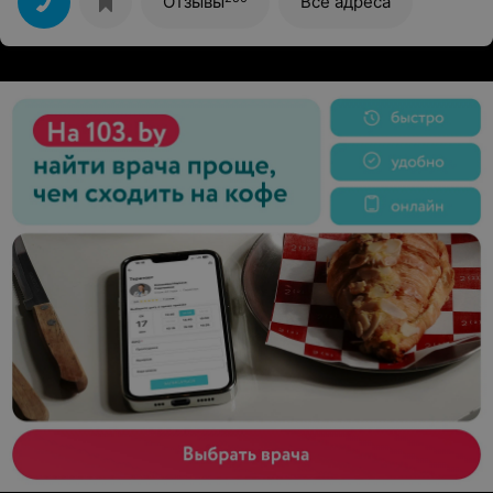
Отзывы
Все адреса
Оксана (женский зал стрижка), но мастером ее даже
не назовешь. Девушка со мной даже не
поздоровалась, а лишь недовольно спросила: что
будем делать. На мои просьбы (сделать ровный ряд,
подстричь чуть меньше, чем она показывает) она
реагировала закапыванием глаз и максимальным
возмущением. Совершенно не понимаю этого, ведь
ничего особенного я не просила. Оксана поворачивала
мою голову и несколько раз царапала по щеке
ногтями, при этом даже не извиняясь. Мне позвонил
телефон и она снова грубо сказала, чтобы я не
крутилась. Как вы можете прокомментировать столь
грубое отношения мастера к клиентам? Стрижкой
совершенно не довольна и настроение было
испорчено.