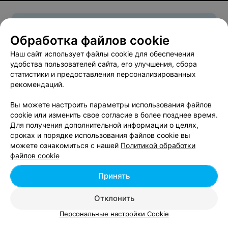
клиент
Смотрите также
Обработка файлов cookie
Наш сайт использует файлы cookie для обеспечения
Мелирование волос возле метро Петровщина в
удобства пользователей сайта, его улучшения, сбора
Минске
статистики и предоставления персонализированных
рекомендаций.
Стрижка волос возле метро Петровщина в
Вы можете настроить параметры использования файлов
Минске
cookie или изменить свое согласие в более позднее время.
Для получения дополнительной информации о целях,
сроках и порядке использования файлов cookie вы
Детские стрижки возле метро Петровщина в
можете ознакомиться с нашей
Политикой обработки
Минске
файлов cookie
Принять
Отклонить
Персональные настройки Cookie
Добавить компанию