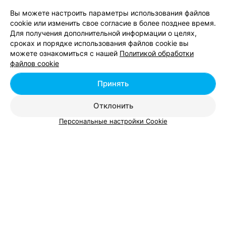
Вы можете настроить параметры использования файлов
cookie или изменить свое согласие в более позднее время.
Мелирование волос в м-р Курасовщина в Минске
Для получения дополнительной информации о целях,
сроках и порядке использования файлов cookie вы
можете ознакомиться с нашей
Политикой обработки
Стрижка волос в м-р Курасовщина в Минске
файлов cookie
Принять
Детские стрижки в м-р Курасовщина в Минске
Отклонить
Персональные настройки Cookie
Добавить компанию
Добавить специалиста