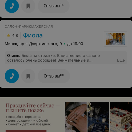
(колорирования)попадают в самую точку...да и не
14
Отзывы
только,она профессионально выполнит
стрижку,укладку...выходя от нее чувствуешь себя на 10
лет моложе...Спасибо огромное!!!
САЛОН-ПАРИКМАХЕРСКАЯ
Фиола
4.8
Минск, пр-т Дзержинского, 9
до 19:00
Отзыв
.
Была на стрижке. Впечатление о салоне
осталось очень хорошее! Внимательные и
Еще
профессиональные мастера! Приятная и
расслабляющая атмосфера. Спасибо))
65
Отзывы