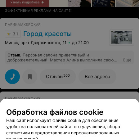
ЭФФЕКТИВНАЯ РЕКЛАМА НА САЙТЕ
ПАРИКМАХЕРСКАЯ
Город красоты
3.1
Минск, пр-т Дзержинского, 11
до 21:00
Отзыв
.
Персонал салона приветливый и
доброжелательный. Мастер Алина выполнила свою
Еще
работу аккуратно и быстро. Осталась очень довольна
результатом)))
500
Отзывы
Все адреса
ПАРИКМАХЕРСКАЯ
Пчелка
Обработка файлов cookie
Минск, ул. Грушевская, 136
Выходной
Наш сайт использует файлы cookie для обеспечения
удобства пользователей сайта, его улучшения, сбора
статистики и предоставления персонализированных
рекомендаций.