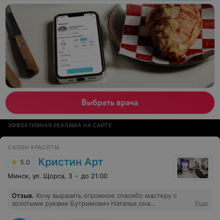
ЭФФЕКТИВНАЯ РЕКЛАМА НА САЙТЕ
САЛОН КРАСОТЫ
Кристин Арт
5.0
Минск, ул. Щорса, 3
до 21:00
Отзыв
.
Хочу выразить огромное спасибо мастеру с
золотыми руками Бутримович Наталье,она
Еще
действительно волшебница...творит чудеса...а главное
...ее предложения по поводу перевоплощения