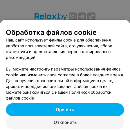
О проекте
Новости проекта
Размещение рекламы
Обработка файлов cookie
Вакансии
Публичный договор
Способы оплаты
Наш сайт использует файлы cookie для обеспечения
Публичный договор по использованию сервиса
удобства пользователей сайта, его улучшения, сбора
«Афиша»
статистики и предоставления персонализированных
Пользовательское соглашение
рекомендаций.
Написать в поддержку
Вы можете настроить параметры использования файлов
Связаться по вопросам сотрудничества
cookie или изменить свое согласие в более позднее время.
Написать руководителю relax.by
Для получения дополнительной информации о целях,
сроках и порядке использования файлов cookie вы
Персональные настройки cookie
можете ознакомиться с нашей
Политикой обработки
Обработка персональных данных
файлов cookie
Принять
© 2026 ООО «Артокс Лаб», УНП 191700409, регистрирующий орган -
Отклонить
Минский горисполком
| 220012, Республика Беларусь, г. Минск,