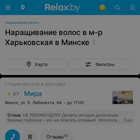
Наращивание волос
Наращивание волос в м-р
Харьковская в Минске
1
Фильтры
Карта
СТУДИЯ КРАСОТЫ И ЗДОРОВЬЯ
Мира
3.7
Минск, ул. К. Либкнехта, 94
до 17:00
Отзыв
.
НЕ РЕКОМЕНДУЮ! Делала сегодня депиляцию
бикини глубокое - это не описать словами! Хотелось
Еще
бы отметить, что делаю эту процедуру не первый год,
но так больно, грубо и не аккуратно впервые!
Косметолог там вроде один: женщина лет сорока,
13
Отзывы