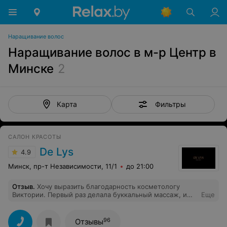
Наращивание волос
Наращивание волос в м-р Центр в
Минске
2
Фильтры
Карта
САЛОН КРАСОТЫ
De Lys
4.9
Минск, пр-т Независимости, 11/1
до 21:00
Отзыв
.
Хочу выразить благодарность косметологу
Виктории. Первый раз делала буккальный массаж, и
Еще
уже с первого раза виден результат. Час процедуры
прошел незаметно в приятной позитивной обстановке,
что не маловажно) Приду скоро еще!
96
Отзывы