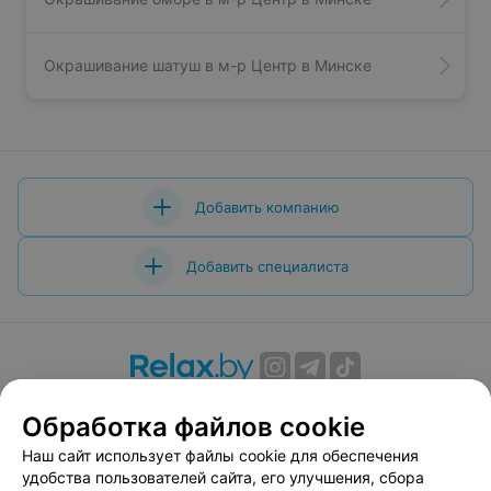
Окрашивание шатуш в м-р Центр в Минске
Добавить компанию
Добавить специалиста
О проекте
Новости проекта
Размещение рекламы
Обработка файлов cookie
Вакансии
Публичный договор
Способы оплаты
Наш сайт использует файлы cookie для обеспечения
Публичный договор по использованию сервиса
удобства пользователей сайта, его улучшения, сбора
«Афиша»