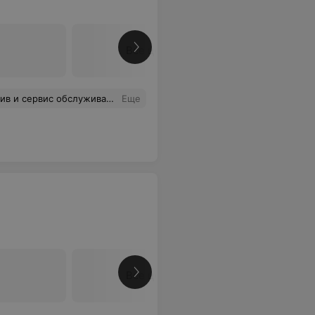
Все цены
ращивание ресниц, осталась довольна,
Еще
Все цены