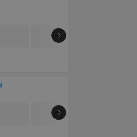
Все цены
9
Все цены