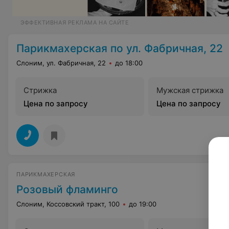
ЭФФЕКТИВНАЯ РЕКЛАМА НА САЙТЕ
Парикмахерская по ул. Фабричная, 22
Слоним, ул. Фабричная, 22
до 18:00
Стрижка
Мужская стрижка
Цена по запросу
Цена по запросу
ПАРИКМАХЕРСКАЯ
Розовый фламинго
Слоним, Коссовский тракт, 100
до 19:00