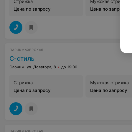
Стрижка
Мужская стрижка
Цена по запросу
Цена по запросу
ПАРИКМАХЕРСКАЯ
С-стиль
Слоним, ул. Доватора, 8
до 19:00
Стрижка
Мужская стрижка
Цена по запросу
Цена по запросу
ПАРИКМАХЕРСКАЯ