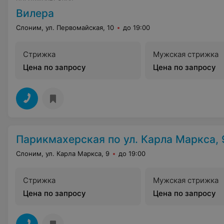
Вилера
Слоним, ул. Первомайская, 10
до 19:00
Стрижка
Мужская стрижка
Цена по запросу
Цена по запросу
Парикмахерская по ул. Карла Маркса, 
Слоним, ул. Карла Маркса, 9
до 19:00
Стрижка
Мужская стрижка
Цена по запросу
Цена по запросу