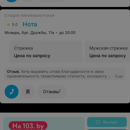
СТУДИЯ-ПАРИКМАХЕРСКАЯ
Нота
5.0
Мозырь, бул. Дружбы, 11а
до 20:00
Стрижка
Мужская стрижка
Цена по запросу
Цена по запросу
Отзыв
.
Хочу выразить слова благодарности и свою
признательность талантливому стилисту, колористу и
Еще
парикмахеру Ксении Кунгер. Посещаю этот салон
постоянно и с каждым разом убеждаюсь, что Ксения-
лучшая! Салон эстетично оформлен очень спокойная и
1
Отзывы
доброжелательная атмосфера. К каждому клиенту
индивидуальный подход. Спасибо огромное!