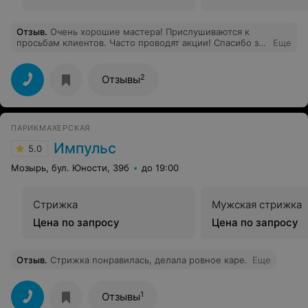
Отзыв
.
Очень хорошие мастера! Прислушиваются к
просьбам клиентов. Часто проводят акции! Спасибо за
Еще
то,что вы есть у меня!
2
Отзывы
ПАРИКМАХЕРСКАЯ
Импульс
5.0
Мозырь, бул. Юности, 39б
до 19:00
Стрижка
Мужская стрижка
Цена по запросу
Цена по запросу
Отзыв
.
Стрижка понравилась, делала ровное каре.
Еще
1
Отзывы