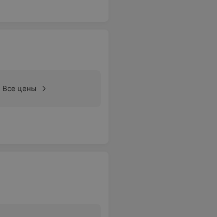
Все цены