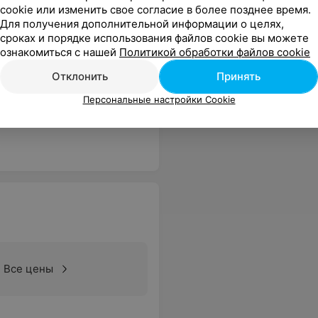
cookie или изменить свое согласие в более позднее время.
Для получения дополнительной информации о целях,
сроках и порядке использования файлов cookie вы можете
ознакомиться с нашей
Политикой обработки файлов cookie
Отклонить
Принять
Все цены
Персональные настройки Cookie
Все цены