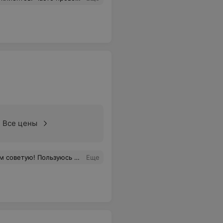
Все цены
од, всех кого привёл, остались довольны)
Еще