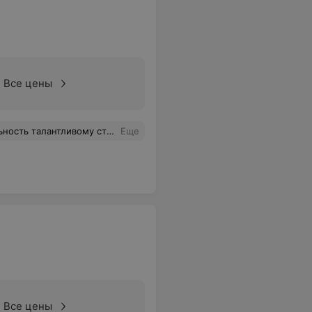
Все цены
спокойная и доброжелательная атмосфера. К каждому клиенту индивидуальный подход. Спасибо огромное!
Еще
Все цены