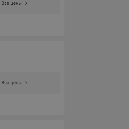
Все цены
Все цены