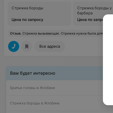
Стрижка бороды
Стрижка бороды у
барбера
Цена по запросу
Цена по запросу
Отзыв
.
Стрижка вызывающая. Стрижка нужна была для деловых встреч, скромная. Объяснил, что не представляю результата - не предложили вариантов. Если бы показали, что получат по итогу выбритые бока, я бы отказался, потому что мне такое не нравится. Но выбора не дали. Мои пожелания не учли. В итоге постригли как под копирку... За самую высокую цену в городе. Стрижка не понравилась. Выступать перед людь
Все адреса
Вам будет интересно
Бритье головы в Жлобине
Стрижка бороды в Жлобине