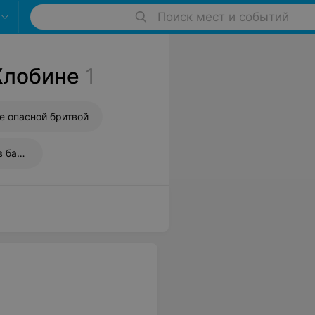
Поиск мест и событий
Жлобине
1
е опасной бритвой
Подарочные сертификаты в барбершопы