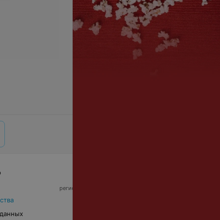
р
© 2026 ООО «Артокс Лаб», УНП 191700409,
регистрирующий орган - Минский горисполком
|
220012, Республика Беларусь, г. Минск,
ства
улица Толбухина, 2, пом. 16 | info@relax.by
 данных