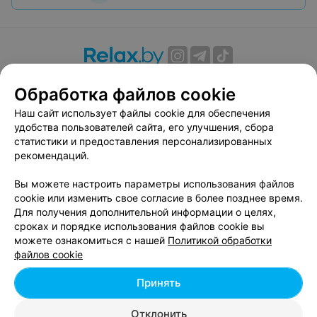
О проекте
Новости проекта
Размещение рекламы
Обработка файлов cookie
Вакансии
Публичный договор
Способы оплаты
Наш сайт использует файлы cookie для обеспечения
Публичный договор по использованию сервиса
удобства пользователей сайта, его улучшения, сбора
«Афиша»
статистики и предоставления персонализированных
Пользовательское соглашение
рекомендаций.
Написать в поддержку
Вы можете настроить параметры использования файлов
Связаться по вопросам сотрудничества
cookie или изменить свое согласие в более позднее время.
Написать руководителю relax.by
Для получения дополнительной информации о целях,
сроках и порядке использования файлов cookie вы
Персональные настройки cookie
можете ознакомиться с нашей
Политикой обработки
Обработка персональных данных
файлов cookie
Принять
© 2026 ООО «Артокс Лаб», УНП 191700409, регистрирующий орган -
Отклонить