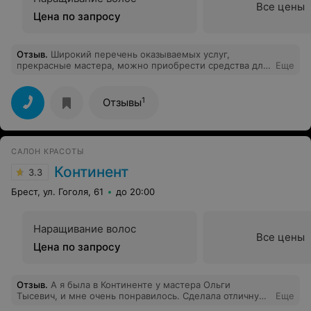
Все цены
Цена по запросу
Отзыв
.
Широкий перечень оказываемых услуг,
прекрасные мастера, можно приобрести средства для
Еще
домашнего ухода за волосами, проконсультируют, что
подойдёт именно Вам. На услуги молодого мастера
действует скидка. Обязательно приду снова!
1
Отзывы
САЛОН КРАСОТЫ
Континент
3.3
Брест, ул. Гоголя, 61
до 20:00
Наращивание волос
Все цены
Цена по запросу
Отзыв
.
А я была в Континенте у мастера Ольги
Тысевич, и мне очень понравилось. Сделала отличную
Еще
покраску и стрижку! Дома укладывать легко. Персонал