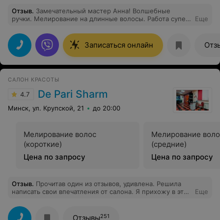
Отзыв
.
Замечательный мастер Анна! Волшебные
ручки. Мелирование на длинные волосы. Работа супер!
Еще
Всё очень красиво, всё очень понравилось! Спасибо
Анне !!!
Записаться онлайн
Отз
САЛОН КРАСОТЫ
De Pari Sharm
4.7
Минск, ул. Крупской, 21
до 20:00
Мелирование волос
Мелирование воло
(короткие)
(средние)
Цена по запросу
Цена по запросу
Отзыв
.
Прочитав один из отзывов, удивлена. Решила
написать свои впечатления от салона. Я прихожу в этот
Еще
салон не в первый раз. Пришла в первый раз сюда
около полу года назад на депиляцию к Светлана.
Осталась в восторге, быстро, чисто, аккуратно. Решила
251
Отзывы