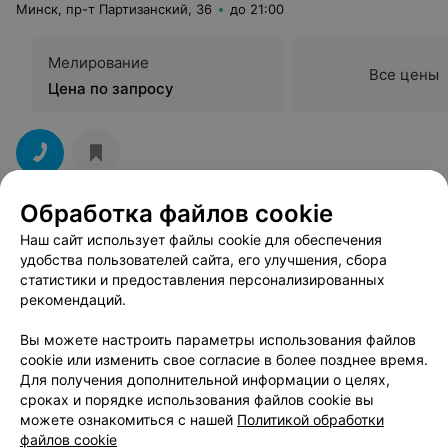
Минск, пр-т Партизанский, 36
до 21:00
Мелирование
Все цены
Цена по запросу
Обработка файлов cookie
САЛОН КРАСОТЫ
Наш сайт использует файлы cookie для обеспечения
Парикмахерская
удобства пользователей сайта, его улучшения, сбора
статистики и предоставления персонализированных
Минск, ул. Нестерова, 98
до 20:00
рекомендаций.
Мелирование волос
Вы можете настроить параметры использования файлов
Все цены
Цена по запросу
cookie или изменить свое согласие в более позднее время.
Для получения дополнительной информации о целях,
сроках и порядке использования файлов cookie вы
можете ознакомиться с нашей
Политикой обработки
файлов cookie