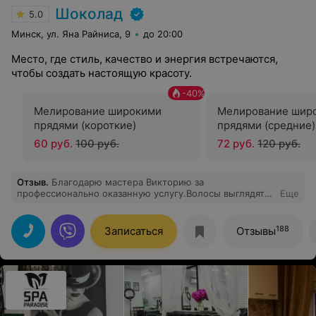
Шоколад
5.0
Минск, ул. Яна Райниса, 9
до 20:00
Место, где стиль, качество и энергия встречаются,
чтобы создать настоящую красоту.
-
40
%
Мелирование широкими
Мелирование шир
прядями (короткие)
прядями (средние)
60 руб.
100 руб.
72 руб.
120 руб.
Отзыв
.
Благодарю мастера Викторию за
профессионально оказанную услугу.Волосы выглядят
Еще
великолепно! Сервис на высоком уровне.Спасибо
188
Записаться
Отзывы