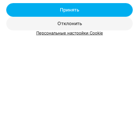
Принять
Отклонить
Смотрите также
Персональные настройки Cookie
Стрижка волос в районе Заводской в Минске
Детские стрижки в районе Заводской в Минске
Женская стрижка в районе Заводской в Минске
Добавить компанию
Добавить специалиста