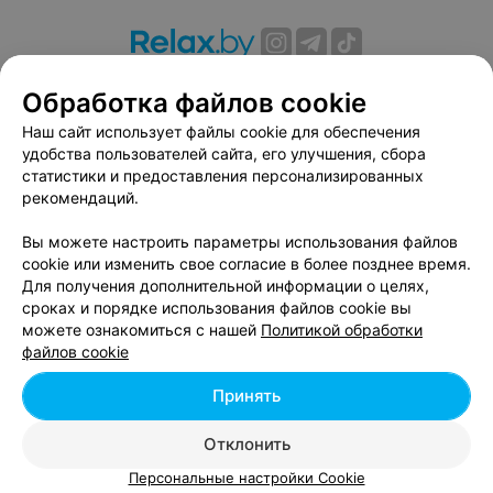
О проекте
Новости проекта
Размещение рекламы
Обработка файлов cookie
Вакансии
Публичный договор
Способы оплаты
Наш сайт использует файлы cookie для обеспечения
Публичный договор по использованию сервиса
удобства пользователей сайта, его улучшения, сбора
«Афиша»
статистики и предоставления персонализированных
Пользовательское соглашение
рекомендаций.
Написать в поддержку
Вы можете настроить параметры использования файлов
Связаться по вопросам сотрудничества
cookie или изменить свое согласие в более позднее время.
Написать руководителю relax.by
Для получения дополнительной информации о целях,
сроках и порядке использования файлов cookie вы
Персональные настройки cookie
можете ознакомиться с нашей
Политикой обработки
Обработка персональных данных
файлов cookie
Принять
© 2026 ООО «Артокс Лаб», УНП 191700409, регистрирующий орган -
Отклонить
Минский горисполком
| 220012, Республика Беларусь, г. Минск,
улица Толбухина, 2, пом. 16 | info@relax.by
Персональные настройки Cookie