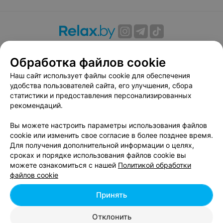
О проекте
Новости проекта
Размещение рекламы
Обработка файлов cookie
Вакансии
Публичный договор
Способы оплаты
Публичный договор по использованию сервиса
Наш сайт использует файлы cookie для обеспечения
«Афиша»
удобства пользователей сайта, его улучшения, сбора
статистики и предоставления персонализированных
Пользовательское соглашение
рекомендаций.
Написать в поддержку
Вы можете настроить параметры использования файлов
Связаться по вопросам сотрудничества
cookie или изменить свое согласие в более позднее время.
Написать руководителю relax.by
Для получения дополнительной информации о целях,
Персональные настройки cookie
сроках и порядке использования файлов cookie вы
можете ознакомиться с нашей
Политикой обработки
Обработка персональных данных
файлов cookie
Принять
© 2026 ООО «Артокс Лаб», УНП 191700409, регистрирующий орган -
Отклонить
Минский горисполком
| 220012, Республика Беларусь, г. Минск,