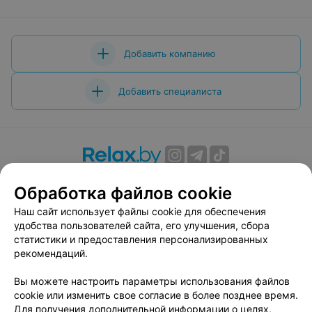
Добавить компанию
Добавить специалиста
О проекте
Новости проекта
Размещение рекламы
Обработка файлов cookie
Вакансии
Публичный договор
Способы оплаты
Наш сайт использует файлы cookie для обеспечения
Публичный договор по использованию сервиса
удобства пользователей сайта, его улучшения, сбора
«Афиша»
статистики и предоставления персонализированных
Пользовательское соглашение
рекомендаций.
Написать в поддержку
Вы можете настроить параметры использования файлов
Связаться по вопросам сотрудничества
cookie или изменить свое согласие в более позднее время.
Написать руководителю relax.by
Для получения дополнительной информации о целях,