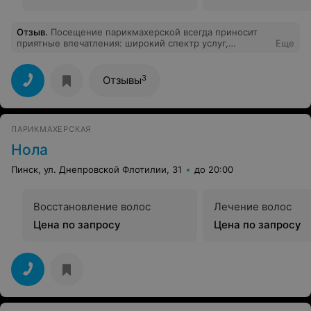
Отзыв
.
Посещение парикмахерской всегда приносит
приятные впечатления: широкий спектр услуг,
Еще
приветливый персонал, за чашкой кофе всегда
проконсультирует по любому вопросу. Очень
рекомендую посещение парикмахерской для создания
3
Отзывы
вашего индивидуального образа и безупречной
внешности. Лично я всегда довольна результатом будь
то стрижка, покраска либо маникюр! Теперь я Ваша
постоянная клиентка! Спасибо мастерам!
ПАРИКМАХЕРСКАЯ
Нола
Пинск, ул. Днепровской Флотилии, 31
до 20:00
Восстановление волос
Лечение волос
Цена по запросу
Цена по запросу