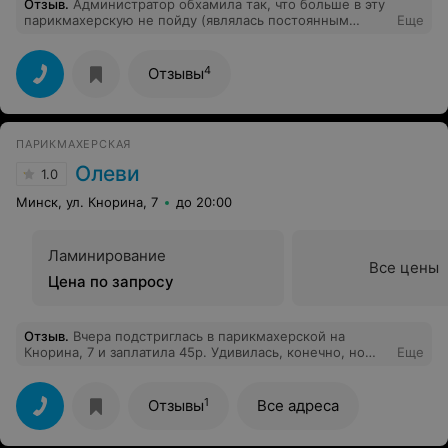
Отзыв
.
Администратор обхамила так, что больше в эту
парикмахерскую не пойду (являлась постоянным
Еще
клиентом). Телефон на сайте можно было бы и
обновить.
4
Отзывы
ПАРИКМАХЕРСКАЯ
Олеви
1.0
Минск, ул. Кнорина, 7
до 20:00
Ламинирование
Все цены
Цена по запросу
Отзыв
.
Вчера подстриглась в парикмахерской на
Кнорина, 7 и заплатила 45р. Удивилась, конечно, но
Еще
растерялась и заплатила. Постригли неплохо, но за эти
деньги могла бы 2 раза это сделать. В прайсе на сайте
стоит 17-27р. женская стрижка, стоимость не
1
Отзывы
Все адреса
объявляли. Могла бы вообще не платить. Имейте
ввиду - не платите.