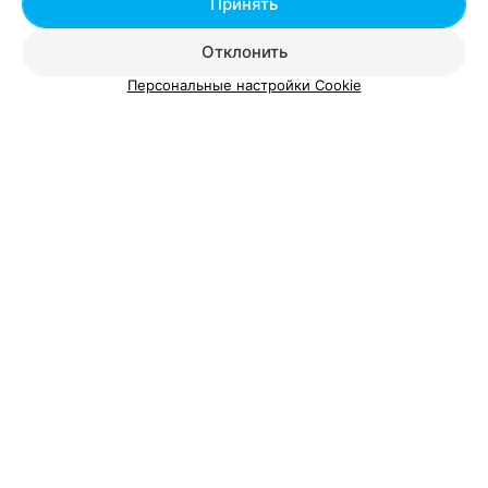
Принять
Отклонить
Персональные настройки Cookie
Добавить компанию
Добавить специалиста
О проекте
Новости проекта
Размещение рекламы
Вакансии
Публичный договор
Способы оплаты
Публичный договор по использованию сервиса
«Афиша»
Пользовательское соглашение
Написать в поддержку