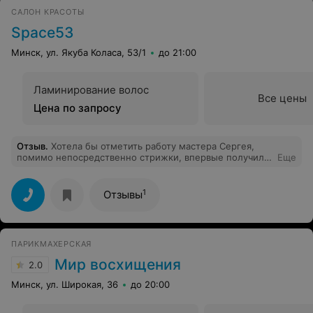
САЛОН КРАСОТЫ
Space53
Минск, ул. Якуба Коласа, 53/1
до 21:00
Ламинирование волос
Все цены
Цена по запросу
Отзыв
.
Хотела бы отметить работу мастера Сергея,
помимо непосредственно стрижки, впервые получила
Еще
действительно профессиональную консультацию по
уходу за волосами! Да и вообще очень довольна
качеством, уровнем обслуживания и
1
Отзывы
непринужденностью беседы. Еще раз спасибо! Все
было круто! :)
ПАРИКМАХЕРСКАЯ
Мир восхищения
2.0
Минск, ул. Широкая, 36
до 20:00