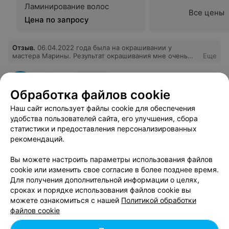
Ламинирование волос
Все цены
Цена по запросу
Отзыв
.
06.04.2022 года была на окрашивании у
мастера Марины. Результат окрашивания мне очень
Еще
понравился, но к сожалению моя байка была
испорчена! Очень не приятно!
1
Отзывы
Обработка файлов cookie
Наш сайт использует файлы cookie для обеспечения
удобства пользователей сайта, его улучшения, сбора
статистики и предоставления персонализированных
Смотрите также
рекомендаций.
Вы можете настроить параметры использования файлов
Наращивание волос в м-р Зелёный Луг в Минске
cookie или изменить свое согласие в более позднее время.
Для получения дополнительной информации о целях,
сроках и порядке использования файлов cookie вы
Окрашивание волос в м-р Зелёный Луг в Минске
можете ознакомиться с нашей
Политикой обработки
файлов cookie
Окрашивание омбре в м-р Зелёный Луг в Минске