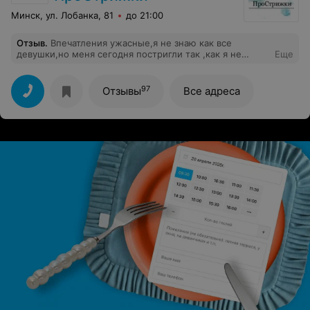
Минск, ул. Лобанка, 81
до 21:00
Отзыв
.
Впечатления ужасные,я не знаю как все
девушки,но меня сегодня постригли так ,как я не
Еще
постриг бы человека,которого больше всего ненавижу
в своей жизни.Человек абсолютно не прислушивается
к предпочтениям посетителя ,я растил волосы 3-4
97
Отзывы
Все адреса
месяца,а сегодня мне просто испортили настроение и
прическу.Сегодня же буду искать другую
парикмахерскую и пытаться исправить
убожество,которое мне сделали на Лобанка 81.Всем
не советую.