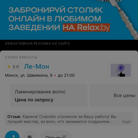
ЭФФЕКТИВНАЯ РЕКЛАМА НА САЙТЕ
САЛОН КРАСОТЫ
Ле-Мон
5.0
Минск, ул. Шамякина, 9
до 21:00
Ламинирование волос
Все цены
Цена по запросу
Отзыв
.
Карина! Спасибо огромное за Вашу работу! Вы
лучший мастер, из всех, кто занимался созданием
Еще
моего образа! Сын так же без ума от Вас)))
11
Отзывы