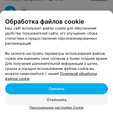
Обработка файлов cookie
Наш сайт использует файлы cookie для обеспечения
СТУДИЯ КРАСОТЫ
удобства пользователей сайта, его улучшения, сбора
Family Beauty Studio
статистики и предоставления персонализированных
рекомендаций.
Минск, ул. Лосика, 31
до 20:00
Вы можете настроить параметры использования файлов
Ламинирование волос
cookie или изменить свое согласие в более позднее время.
Все цены
Для получения дополнительной информации о целях,
Цена по запросу
сроках и порядке использования файлов cookie вы
можете ознакомиться с нашей
Политикой обработки
файлов cookie
Принять
Отклонить
Смотрите также
Персональные настройки Cookie