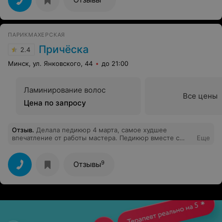
ПАРИКМАХЕРСКАЯ
Причёска
2.4
Минск, ул. Янковского, 44
до 21:00
Ламинирование волос
Все цены
Цена по запросу
Отзыв
.
Делала педикюр 4 марта, самое худшее
впечатление от работы мастера. Педикюр вместе с
Еще
распариванием стоп занял не более 30 минут. Мастер
то ли спешил, то ли это норма для этой
парикмахерской, вообщем я больше ни ногой туда.
9
Отзывы
Ужас!