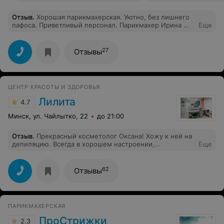
Отзыв
.
Хорошая парикмахерская. Уютно, без лишнего
пафоса. Приветливый персонал. Парикмахер Ирина —
Еще
волшебница, огромное спасибо за стрижку и завивку!!!
Цены очень приятные.
27
Отзывы
ЦЕНТР КРАСОТЫ И ЗДОРОВЬЯ
Лилита
4.7
Минск, ул. Чайлытко, 22
до 21:00
Отзыв
.
Прекрасный косметолог Оксана! Хожу к ней на
депиляцию. Всегда в хорошем настроении,
Еще
внимательная и доброжелательная. Работу выполняет
быстро, качественно и практически безболезненно!
Спасибо!
62
Отзывы
ПАРИКМАХЕРСКАЯ
ПроСтрижки
2.3