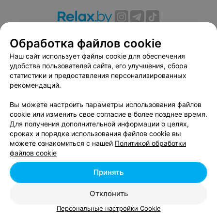
О проекте
Новости проекта
Размещение рекламы
Обработка файлов cookie
Вакансии
Публичный договор
Способы оплаты
Наш сайт использует файлы cookie для обеспечения
Публичный договор по использованию сервиса
удобства пользователей сайта, его улучшения, сбора
«Афиша»
статистики и предоставления персонализированных
Пользовательское соглашение
рекомендаций.
Написать в поддержку
Вы можете настроить параметры использования файлов
Связаться по вопросам сотрудничества
cookie или изменить свое согласие в более позднее время.
Написать руководителю relax.by
Для получения дополнительной информации о целях,
сроках и порядке использования файлов cookie вы
Персональные настройки cookie
можете ознакомиться с нашей
Политикой обработки
Обработка персональных данных
файлов cookie
Принять
© 2026 ООО «Артокс Лаб», УНП 191700409, регистрирующий орган -
Отклонить
Минский горисполком
| 220012, Республика Беларусь, г. Минск,
улица Толбухина, 2, пом. 16 | info@relax.by
Персональные настройки Cookie