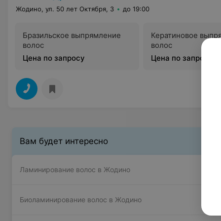
Жодино, ул. 50 лет Октября, 3
до 19:00
Бразильское выпрямление
Кератиновое выпр
волос
волос
Цена по запросу
Цена по запросу
Вам будет интересно
Ламинирование волос в Жодино
Биоламинирование волос в Жодино