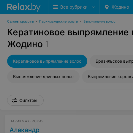
Все рубрики
Жодино
Салоны красоты
•
Парикмахерские услуги
•
Выпрямление волос
Кератиновое выпрямление 
Жодино
1
Кератиновое выпрямление волос
Выпрямление длинных волос
Выпрямление коротки
Фильтры
ПАРИКМАХЕРСКАЯ
Алекандр