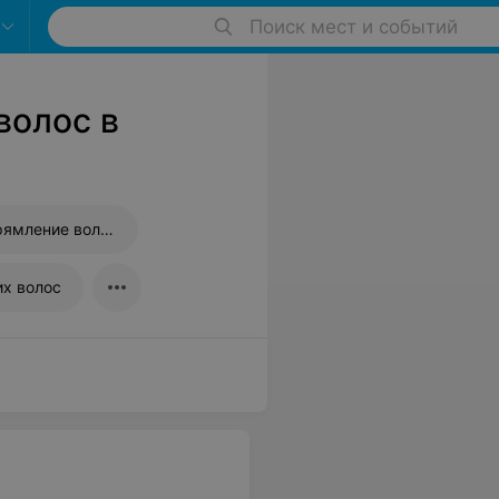
Поиск мест и событий
волос в
Бразильское выпрямление волос
х волос