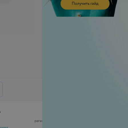
р
© 2026 ООО «Артокс Лаб», УНП 191700409,
регистрирующий орган - Минский горисполком
|
220012, Республика Беларусь, г. Минск,
ства