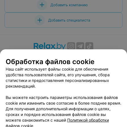
Добавить компанию
Добавить специалиста
О проекте
Новости проекта
Размещение рекламы
Обработка файлов cookie
Вакансии
Публичный договор
Способы оплаты
Наш сайт использует файлы cookie для обеспечения
Публичный договор по использованию сервиса
удобства пользователей сайта, его улучшения, сбора
«Афиша»
статистики и предоставления персонализированных
Пользовательское соглашение
рекомендаций.
Написать в поддержку
Вы можете настроить параметры использования файлов
Связаться по вопросам сотрудничества
cookie или изменить свое согласие в более позднее время.
Написать руководителю relax.by
Для получения дополнительной информации о целях,
сроках и порядке использования файлов cookie вы
Персональные настройки cookie
можете ознакомиться с нашей
Политикой обработки
Обработка персональных данных
файлов cookie