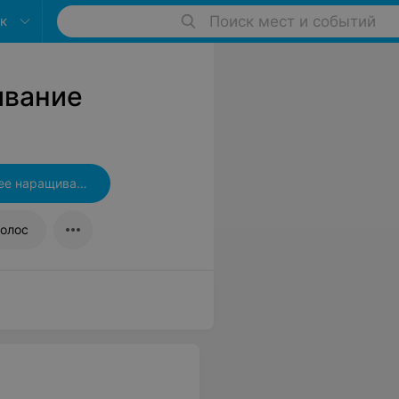
к
Поиск мест и событий
ивание
Капсульное горячее наращивание волос
олос