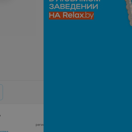
р
© 2026 ООО «Артокс Лаб», УНП 191700409,
регистрирующий орган - Минский горисполком
|
220012, Республика Беларусь, г. Минск,
ства