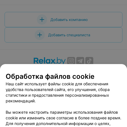
Добавить компанию
Добавить специалиста
О проекте
Новости проекта
Размещение рекламы
Обработка файлов cookie
Вакансии
Публичный договор
Способы оплаты
Наш сайт использует файлы cookie для обеспечения
Публичный договор по использованию сервиса
удобства пользователей сайта, его улучшения, сбора
«Афиша»
статистики и предоставления персонализированных
Пользовательское соглашение
рекомендаций.
Написать в поддержку
Вы можете настроить параметры использования файлов
Связаться по вопросам сотрудничества
cookie или изменить свое согласие в более позднее время.
Написать руководителю relax.by
Для получения дополнительной информации о целях,