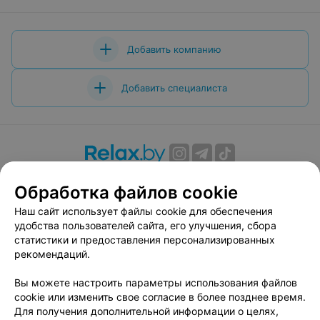
Добавить компанию
Добавить специалиста
О проекте
Новости проекта
Размещение рекламы
Обработка файлов cookie
Вакансии
Публичный договор
Способы оплаты
Наш сайт использует файлы cookie для обеспечения
Публичный договор по использованию сервиса
удобства пользователей сайта, его улучшения, сбора
«Афиша»
статистики и предоставления персонализированных
Пользовательское соглашение
рекомендаций.
Написать в поддержку
Вы можете настроить параметры использования файлов
Связаться по вопросам сотрудничества
cookie или изменить свое согласие в более позднее время.
Написать руководителю relax.by
Для получения дополнительной информации о целях,