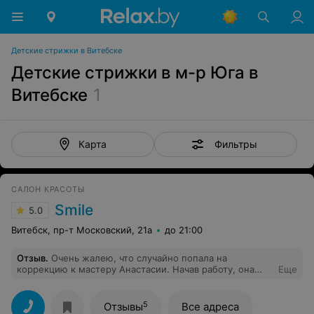
Детские стрижки в Витебске
Детские стрижки в м-р Юга в
Витебске
1
Фильтры
Карта
САЛОН КРАСОТЫ
Smile
5.0
Витебск, пр-т Московский, 21а
до 21:00
Отзыв
.
Очень жалею, что случайно попала на
коррекцию к мастеру Анастасии. Начав работу, она
Еще
стала спрашивать, зачем вообще наращивать ногти
(???), докучала вопросами, где я делала коррекцию
раньше. Она убеждала меня, что мой мастер (сейчас в
5
Отзывы
Все адреса