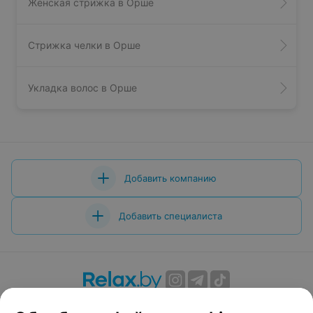
Женская стрижка в Орше
Стрижка челки в Орше
Укладка волос в Орше
Добавить компанию
Добавить специалиста
О проекте
Новости проекта
Размещение рекламы