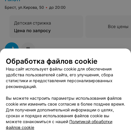
Брест, ул.Кирова, 50
до 20:00
Детская стрижка
Все цены
Цена по запросу
Обработка файлов cookie
Наш сайт использует файлы cookie для обеспечения
удобства пользователей сайта, его улучшения, сбора
Смотрите также
статистики и предоставления персонализированных
рекомендаций.
Женская стрижка в районе Московский в Бресте
Вы можете настроить параметры использования файлов
cookie или изменить свое согласие в более позднее время.
Для получения дополнительной информации о целях,
Ламинирование волос в районе Московский в
сроках и порядке использования файлов cookie вы
Бресте
можете ознакомиться с нашей
Политикой обработки
файлов cookie