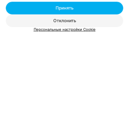
Выпрямление волос в районе Московский в
Принять
Бресте
Отклонить
Персональные настройки Cookie
Добавить компанию
Добавить специалиста
О проекте
Новости проекта
Размещение рекламы
Вакансии
Публичный договор
Способы оплаты
Публичный договор по использованию сервиса
«Афиша»