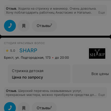
Отзыв
.
Ходила на стрижку и маникюр. Очень довольна.
Хочу поблагодарить работниц Анастасию и Наталью.
Еще
7
Отзывы
СТУДИЯ КРАСИВЫХ ВОЛОС
SHARP
5.0
Брест, ул. Подгородская, 173
до 20:00
Стрижка детская
Все цены
Цена по запросу
Отзыв
.
Широкий перечень оказываемых услуг,
прекрасные мастера, можно приобрести средства для
Еще
домашнего ухода за волосами, проконсультируют, что
подойдёт именно Вам. На услуги молодого мастера
действует скидка. Обязательно приду снова!
1
Отзывы