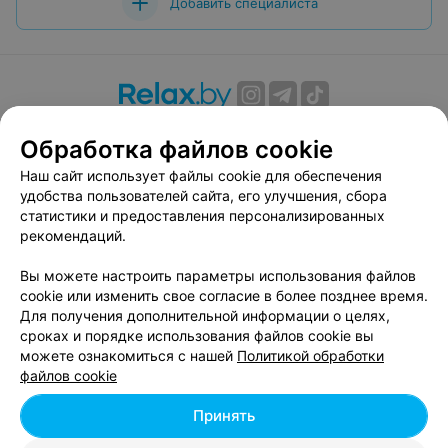
Добавить специалиста
О проекте
Новости проекта
Размещение рекламы
Обработка файлов cookie
Вакансии
Публичный договор
Способы оплаты
Наш сайт использует файлы cookie для обеспечения
Публичный договор по использованию сервиса
удобства пользователей сайта, его улучшения, сбора
«Афиша»
статистики и предоставления персонализированных
Пользовательское соглашение
рекомендаций.
Написать в поддержку
Вы можете настроить параметры использования файлов
Связаться по вопросам сотрудничества
cookie или изменить свое согласие в более позднее время.
Написать руководителю relax.by
Для получения дополнительной информации о целях,
сроках и порядке использования файлов cookie вы
Персональные настройки cookie
можете ознакомиться с нашей
Политикой обработки
Обработка персональных данных
файлов cookie
Принять
© 2026 ООО «Артокс Лаб», УНП 191700409, регистрирующий орган -