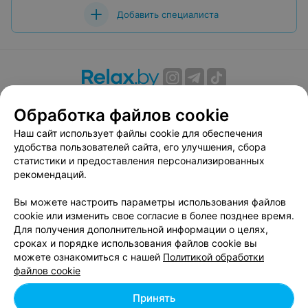
Добавить специалиста
О проекте
Новости проекта
Размещение рекламы
Обработка файлов cookie
Вакансии
Публичный договор
Способы оплаты
Наш сайт использует файлы cookie для обеспечения
Публичный договор по использованию сервиса
удобства пользователей сайта, его улучшения, сбора
«Афиша»
статистики и предоставления персонализированных
Пользовательское соглашение
рекомендаций.
Написать в поддержку
Вы можете настроить параметры использования файлов
Связаться по вопросам сотрудничества
cookie или изменить свое согласие в более позднее время.
Написать руководителю relax.by
Для получения дополнительной информации о целях,
сроках и порядке использования файлов cookie вы
Персональные настройки cookie
можете ознакомиться с нашей
Политикой обработки
Обработка персональных данных
файлов cookie
Принять