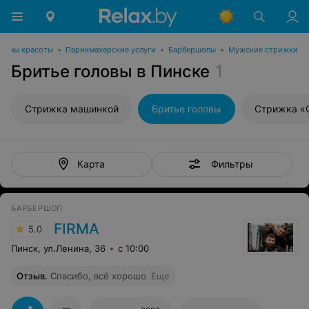
лоны красоты
•
Парикмахерские услуги
•
Барбершопы
•
Мужские стрижки
Бритье головы в Пинске
1
Стрижка машинкой
Бритье головы
Стрижка «
Фильтры
Карта
БАРБЕРШОП
FIRMA
5.0
Пинск, ул.Ленина, 36
с 10:00
Отзыв
.
Спасибо, всё хорошо
Еще