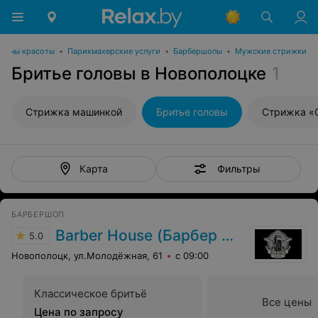
лоны красоты
•
Парикмахерские услуги
•
Барбершопы
•
Мужские стрижки
Бритье головы в Новополоцке
1
Стрижка машинкой
Бритье головы
Стрижка «
Фильтры
Карта
БАРБЕРШОП
Barber House (Барбер Хаус)
5.0
Новополоцк, ул.Молодёжная, 61
с 09:00
Классическое бритьё
Все цены
Цена по запросу