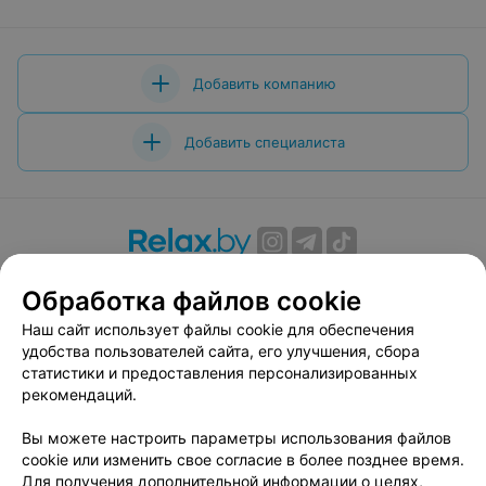
Добавить компанию
Добавить специалиста
О проекте
Новости проекта
Размещение рекламы
Обработка файлов cookie
Вакансии
Публичный договор
Способы оплаты
Наш сайт использует файлы cookie для обеспечения
Публичный договор по использованию сервиса
удобства пользователей сайта, его улучшения, сбора
«Афиша»
статистики и предоставления персонализированных
Пользовательское соглашение
рекомендаций.
Написать в поддержку
Вы можете настроить параметры использования файлов
Связаться по вопросам сотрудничества
cookie или изменить свое согласие в более позднее время.
Написать руководителю relax.by
Для получения дополнительной информации о целях,