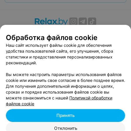
О проекте
Новости проекта
Размещение рекламы
Обработка файлов cookie
Вакансии
Публичный договор
Способы оплаты
Наш сайт использует файлы cookie для обеспечения
Публичный договор по использованию сервиса
удобства пользователей сайта, его улучшения, сбора
«Афиша»
статистики и предоставления персонализированных
Пользовательское соглашение
рекомендаций.
Написать в поддержку
Вы можете настроить параметры использования файлов
Связаться по вопросам сотрудничества
cookie или изменить свое согласие в более позднее время.
Написать руководителю relax.by
Для получения дополнительной информации о целях,
сроках и порядке использования файлов cookie вы
Персональные настройки cookie
можете ознакомиться с нашей
Политикой обработки
Обработка персональных данных
файлов cookie
Принять
© 2026 ООО «Артокс Лаб», УНП 191700409, регистрирующий орган -
Отклонить
Минский горисполком
| 220012, Республика Беларусь, г. Минск,