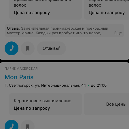
волос
волос
Цена по запросу
Цена по запросу
Отзыв
.
Замечательная парикмахерская и прекрасный
мастер Ирина! Каждый раз пробует что-то новое,
Еще
волосы держат форму после стрижки очень долго.
Также в парикмахерской можно купить средства по
уходу за волосами и получить квалифицированную
1
Отзывы
консультацию по уходу.
ПАРИКМАХЕРСКАЯ
Mon Paris
Г. Светлогорск, ул. Интернациональная, 44
до 21:00
Кератиновое выпрямление
Все цены
Цена по запросу