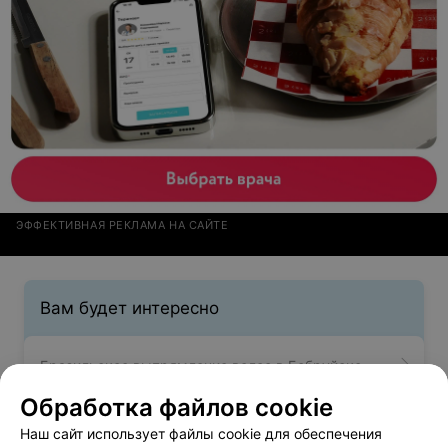
ЭФФЕКТИВНАЯ РЕКЛАМА НА САЙТЕ
Вам будет интересно
Бразильское выпрямление волос в Бобруйске
Обработка файлов cookie
Кератиновое выпрямление волос в Бобруйске
Наш сайт использует файлы cookie для обеспечения