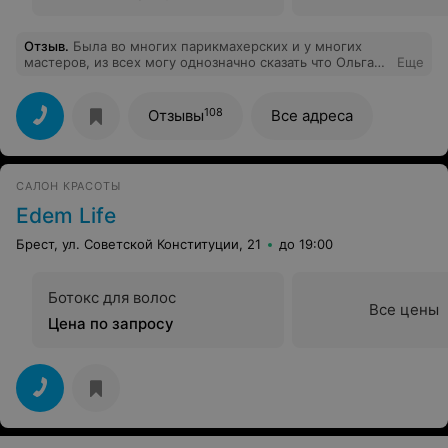
Отзыв
.
Была во многих парикмахерских и у многих
мастеров, из всех могу однозначно сказать что Ольга
Еще
Тысевич самый лучший мастер, у нее просто золотые
руки. Волосы после стрижки прекрасно укладываются,
ходить к ней на стрижку сплошное удовольствие
108
Отзывы
Все адреса
САЛОН КРАСОТЫ
Edem Life
Брест, ул. Советской Конституции, 21
до 19:00
Ботокс для волос
Все цены
Цена по запросу