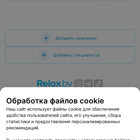
Добавить компанию
Добавить специалиста
О проекте
Новости проекта
Размещение рекламы
Обработка файлов cookie
Вакансии
Публичный договор
Способы оплаты
Наш сайт использует файлы cookie для обеспечения
Публичный договор по использованию сервиса
удобства пользователей сайта, его улучшения, сбора
«Афиша»
статистики и предоставления персонализированных
Пользовательское соглашение
рекомендаций.
Написать в поддержку