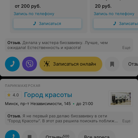
от 200 руб.
20 руб.
Запись по телефону
Запись по телефону
Записаться
Записать
Отзыв
.
Делала у мастера биозавивку. Лучше, чем
ожидала! Естественность и красота!
Еще
Записаться онлайн
Отз
ПАРИКМАХЕРСКАЯ
Город красоты
4.0
Минск, пр-т Независимости, 145
до 21:00
Отзыв
.
Я не первый раз делаю биозавивку в сети
"Город Красоты". В этот раз решила поискать поближе
Еще
к дому. Макаенка 3. Мастер работала на два клиента-
красила девушку и делала мне завивку.В итоге завивка
взялась местами...и это легенькая волна...если ее
500
Отзывы
Все адреса