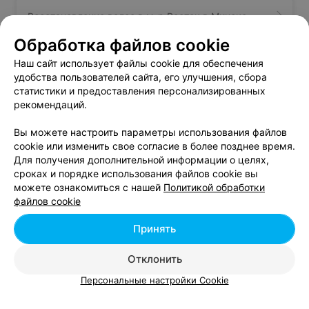
Восстановление волос в м-р Восток в Минске
Обработка файлов cookie
Лечение волос в м-р Восток в Минске
Наш сайт использует файлы cookie для обеспечения
удобства пользователей сайта, его улучшения, сбора
статистики и предоставления персонализированных
Укладка волос в м-р Восток в Минске
рекомендаций.
Вы можете настроить параметры использования файлов
cookie или изменить свое согласие в более позднее время.
Для получения дополнительной информации о целях,
сроках и порядке использования файлов cookie вы
можете ознакомиться с нашей
Политикой обработки
Добавить компанию
файлов cookie
Добавить специалиста
Принять
Отклонить
Персональные настройки Cookie