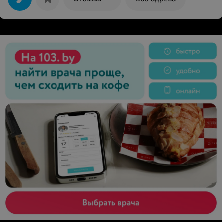
можно вообще так назвать. Корни на мокушке без
объема, хотя он должен быть после завивки. Локоны
только там, где осталась старая завивка. Испорчено
настроение, выброшены деньги. Ситуацию
администрация никак не попыталась исправить.
Стояли и доказывали, что так должно быть. Я готово
платить, так сделайте все по человечески, или
исправьте. Всякое бывает, ну не получилось, так
признайте это, не врите в глаза, что все замечательно.
Всегда можно обсудить и найти решение, было бы
желание.Завивку я делаю около 7 лет, но надо было
очень постараться, чтобы она совсем не получилась.
Не советую. Если и делать биозавивку, то на
Игуменьском тракте. На фото все видно: спереди нет
локонов совсем, волосы почти прямые, попыталась
увлажнить волосы, эффекта нет.