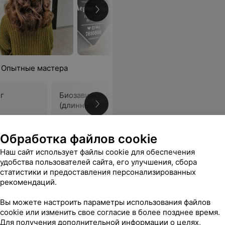
. Опытные мастера
нг
Биозавивка, карвинг
Биозавив
(длинный волос)
длинный 
110 руб.
120 руб.
Обработка файлов cookie
вку волос.
Еще
Наш сайт использует файлы cookie для обеспечения
удобства пользователей сайта, его улучшения, сбора
ся
статистики и предоставления персонализированных
рекомендаций.
Вы можете настроить параметры использования файлов
cookie или изменить свое согласие в более позднее время.
Для получения дополнительной информации о целях,