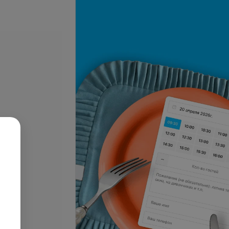
Подробнее
ка, карвинг (очень
волос)
Все цены