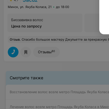
4.7
Минск, ул. Якуба Коласа, 21
до 18:00
Биозавивка волос
Цена по запросу
Отзыв
.
Спасибо большое мастеру Джульетте за прекрасную биозавивку! Теперь со прическа отражает мой пыл
80
Отзывы
Смотрите также
Восстановление волос возле метро Площадь Якуба Колас
Лечение волос возле метро Площадь Якуба Коласа в Мин