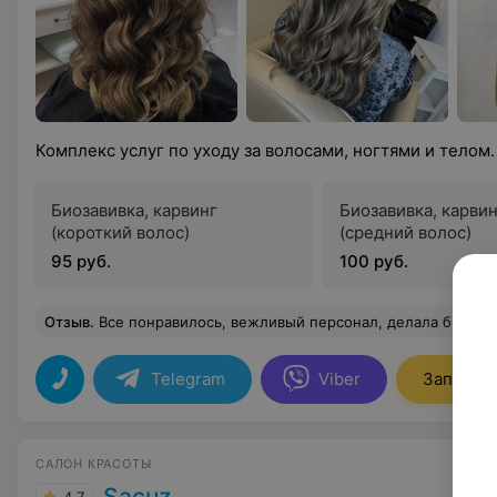
Комплекс услуг по уходу за волосами, ногтями и телом
Биозавивка, карвинг
Биозавивка, карви
(короткий волос)
(средний волос)
95 руб.
100 руб.
Отзыв
.
Все понравилось, вежливый персонал, делала биозави
Telegram
Viber
Записать
САЛОН КРАСОТЫ
Sacuz