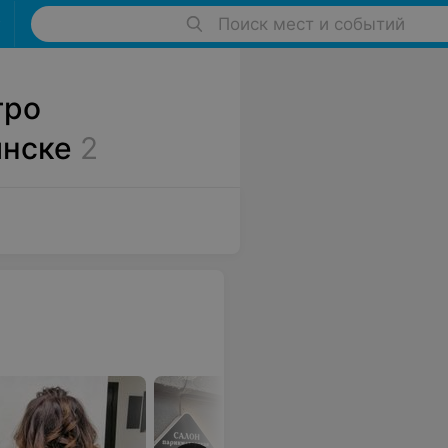
Поиск мест и событий
тро
инске
2