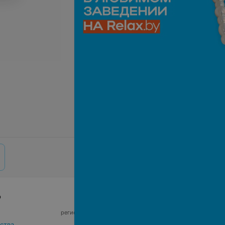
р
© 2026 ООО «Артокс Лаб», УНП 191700409,
регистрирующий орган - Минский горисполком
|
220012, Республика Беларусь, г. Минск,
ства