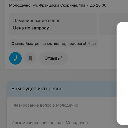
Молодечно, ул. Франциска Скорины, 19а
до 20:00
Ламинирование волос
Цена по запросу
Отзыв
.
Быстро, качественно, недорого!
Еще
4
Отзывы
Вам будет интересно
Глазирование волос в Молодечно
Иллюминирование волос в Молодечно