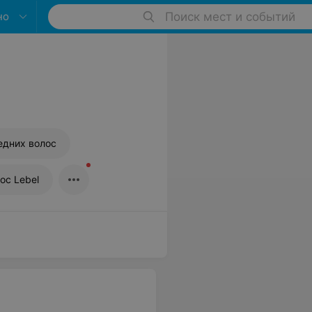
но
Поиск мест и событий
едних волос
ос Lebel