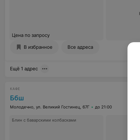
Цена по запросу
В избранное
Все адреса
Ещё 1 адрес
КАФЕ
Ббш
Молодечно, ул. Великий Гостинец, 67Г
до 21:00
Блин c баварскими колбасками