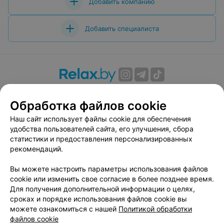
Добавить компанию
Добавить специалиста
О проекте
Новости проекта
Размещение рекламы
Обработка файлов cookie
Вакансии
Публичный договор
Способы оплаты
Публичный договор по использованию сервиса
Наш сайт использует файлы cookie для обеспечения
«Афиша»
удобства пользователей сайта, его улучшения, сбора
статистики и предоставления персонализированных
Пользовательское соглашение
рекомендаций.
Написать в поддержку
Вы можете настроить параметры использования файлов
Связаться по вопросам сотрудничества
cookie или изменить свое согласие в более позднее время.
Написать руководителю relax.by
Для получения дополнительной информации о целях,
Персональные настройки cookie
сроках и порядке использования файлов cookie вы
можете ознакомиться с нашей
Политикой обработки
Обработка персональных данных
файлов cookie