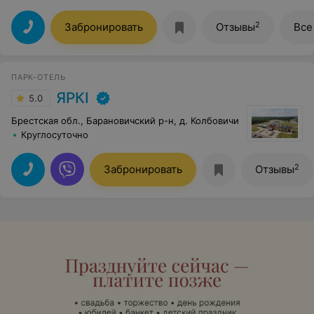
2
Забронировать
Отзывы
Все
ПАРК-ОТЕЛЬ
ЯРКI
5.0
Брестская обл., Барановичский р-н, д. Колбовичи
Круглосуточно
2
Забронировать
Отзывы