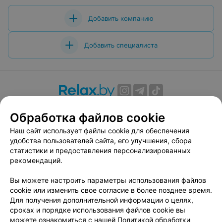
Добавить компанию
Добавить специалиста
О проекте
Новости проекта
Размещение рекламы
Обработка файлов cookie
Вакансии
Публичный договор
Способы оплаты
Наш сайт использует файлы cookie для обеспечения
Публичный договор по использованию сервиса
удобства пользователей сайта, его улучшения, сбора
«Афиша»
статистики и предоставления персонализированных
Пользовательское соглашение
рекомендаций.
Написать в поддержку
Вы можете настроить параметры использования файлов
Связаться по вопросам сотрудничества
cookie или изменить свое согласие в более позднее время.
Написать руководителю relax.by
Для получения дополнительной информации о целях,
сроках и порядке использования файлов cookie вы
Персональные настройки cookie
можете ознакомиться с нашей
Политикой обработки