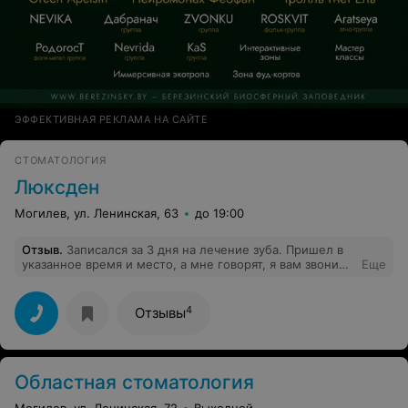
ЭФФЕКТИВНАЯ РЕКЛАМА НА САЙТЕ
СТОМАТОЛОГИЯ
Люксден
Могилев, ул. Ленинская, 63
до 19:00
Отзыв
.
Записался за 3 дня на лечение зуба. Пришел в
указанное время и место, а мне говорят, я вам звонила
Еще
и вы переписались на другое число. Естественно, мне
никто не звонил и я никуда не переписывался. В итоге
никто лечить меня не стал, потому что место мое уже
4
Отзывы
занято. Белорусский сервис! Браво!
Областная стоматология