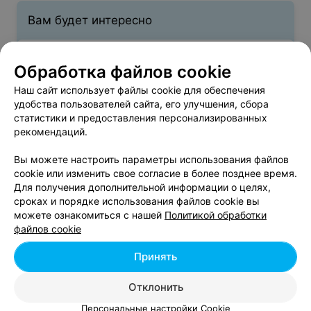
Вам будет интересно
Детская стоматология в Могилеве
Обработка файлов cookie
Наш сайт использует файлы cookie для обеспечения
Хирургическая стоматология в Могилеве
удобства пользователей сайта, его улучшения, сбора
статистики и предоставления персонализированных
рекомендаций.
Отбеливание зубов в Могилеве
Вы можете настроить параметры использования файлов
cookie или изменить свое согласие в более позднее время.
Для получения дополнительной информации о целях,
сроках и порядке использования файлов cookie вы
Ортодонтия - цена в Могилеве
можете ознакомиться с нашей
Политикой обработки
файлов cookie
Брекеты
от 3200 руб.
Принять
Зубная пластинка
от 120 руб.
Отклонить
Персональные настройки Cookie