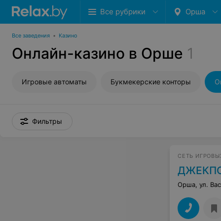
Все рубрики
Орша
Все заведения
•
Казино
Онлайн-казино в Орше
1
Игровые автоматы
Букмекерские конторы
О
Фильтры
СЕТЬ ИГРОВЫ
ДЖЕКП
Орша, ул. Ва