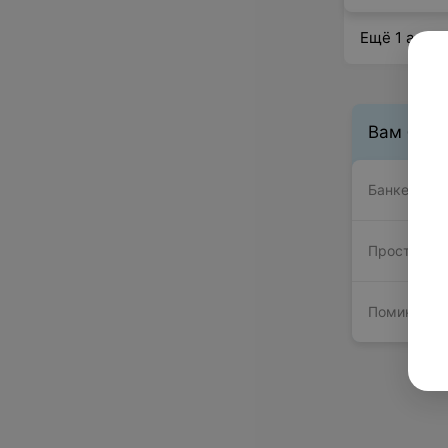
Ещё 1 адре
Вам буде
Банкетные 
Пространст
Поминальн