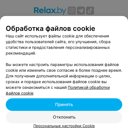
О проекте
Новости проекта
Размещение рекламы
Обработка файлов cookie
Вакансии
Публичный договор
Способы оплаты
Публичный договор по использованию сервиса
Наш сайт использует файлы cookie для обеспечения
«Афиша»
удобства пользователей сайта, его улучшения, сбора
статистики и предоставления персонализированных
Пользовательское соглашение
рекомендаций.
Написать в поддержку
Вы можете настроить параметры использования файлов
Связаться по вопросам сотрудничества
cookie или изменить свое согласие в более позднее время.
Написать руководителю relax.by
Для получения дополнительной информации о целях,
Персональные настройки cookie
сроках и порядке использования файлов cookie вы
можете ознакомиться с нашей
Политикой обработки
Обработка персональных данных
файлов cookie
Принять
© 2026 ООО «Артокс Лаб», УНП 191700409, регистрирующий орган -
Отклонить
Минский горисполком
| 220012, Республика Беларусь, г. Минск,
улица Толбухина, 2, пом. 16 | info@relax.by
Персональные настройки Cookie