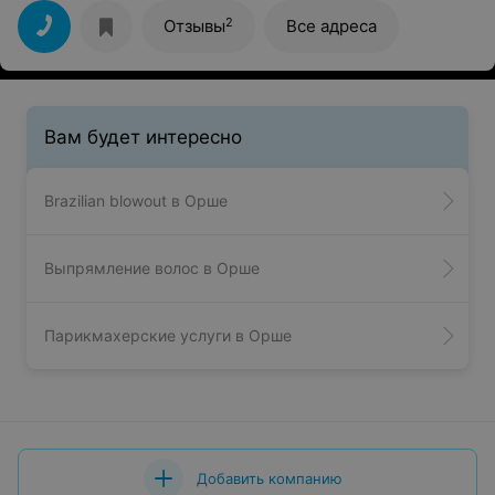
2
Отзывы
Все адреса
Вам будет интересно
Brazilian blowout в Орше
Выпрямление волос в Орше
Парикмахерские услуги в Орше
Добавить компанию