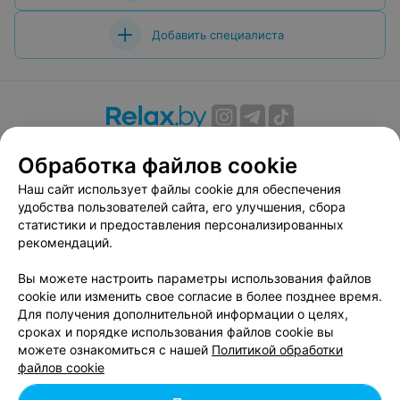
Добавить специалиста
О проекте
Новости проекта
Размещение рекламы
Обработка файлов cookie
Вакансии
Публичный договор
Способы оплаты
Наш сайт использует файлы cookie для обеспечения
Публичный договор по использованию сервиса
удобства пользователей сайта, его улучшения, сбора
«Афиша»
статистики и предоставления персонализированных
Пользовательское соглашение
рекомендаций.
Написать в поддержку
Вы можете настроить параметры использования файлов
Связаться по вопросам сотрудничества
cookie или изменить свое согласие в более позднее время.
Написать руководителю relax.by
Для получения дополнительной информации о целях,
сроках и порядке использования файлов cookie вы
Персональные настройки cookie
можете ознакомиться с нашей
Политикой обработки
Обработка персональных данных
файлов cookie