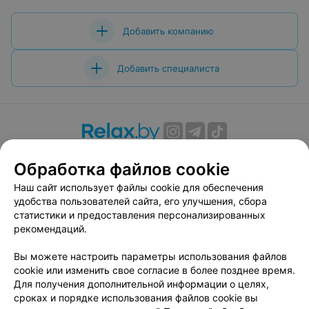
Добавить компанию
Добавить специалиста
О проекте
Новости проекта
Размещение рекламы
Обработка файлов cookie
Вакансии
Публичный договор
Способы оплаты
Наш сайт использует файлы cookie для обеспечения
Публичный договор по использованию сервиса
удобства пользователей сайта, его улучшения, сбора
«Афиша»
статистики и предоставления персонализированных
Пользовательское соглашение
рекомендаций.
Написать в поддержку
Вы можете настроить параметры использования файлов
Связаться по вопросам сотрудничества
cookie или изменить свое согласие в более позднее время.
Написать руководителю relax.by
Для получения дополнительной информации о целях,
сроках и порядке использования файлов cookie вы
Персональные настройки cookie