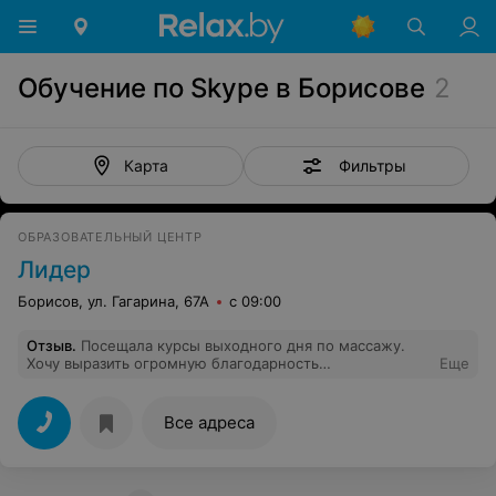
Обучение по Skype в Борисове
2
Фильтры
Карта
ОБРАЗОВАТЕЛЬНЫЙ ЦЕНТР
Лидер
Борисов, ул. Гагарина, 67А
с 09:00
Отзыв
.
Посещала курсы выходного дня по массажу.
Хочу выразить огромную благодарность
Еще
преподавателю Юлии,отличный педагог и
замечательный человек! Материал и приёмы
усваивались и запоминались легко. Все занятия
Все адреса
проходили в дружеской атмосфере. Я очень довольна
курсом!