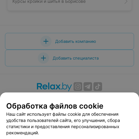
Курсы кройки и шитья в Борисове
Добавить компанию
Добавить специалиста
О проекте
Новости проекта
Размещение рекламы
Обработка файлов cookie
Вакансии
Публичный договор
Способы оплаты
Публичный договор по использованию сервиса
Наш сайт использует файлы cookie для обеспечения
«Афиша»
удобства пользователей сайта, его улучшения, сбора
статистики и предоставления персонализированных
Пользовательское соглашение
рекомендаций.
Написать в поддержку