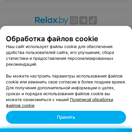
О проекте
Новости проекта
Размещение рекламы
Обработка файлов cookie
Вакансии
Публичный договор
Способы оплаты
Публичный договор по использованию сервиса
Наш сайт использует файлы cookie для обеспечения
«Афиша»
удобства пользователей сайта, его улучшения, сбора
статистики и предоставления персонализированных
Пользовательское соглашение
рекомендаций.
Написать в поддержку
Вы можете настроить параметры использования файлов
Связаться по вопросам сотрудничества
cookie или изменить свое согласие в более позднее время.
Написать руководителю relax.by
Для получения дополнительной информации о целях,
Персональные настройки cookie
сроках и порядке использования файлов cookie вы
можете ознакомиться с нашей
Политикой обработки
Обработка персональных данных
файлов cookie
Принять
© 2026 ООО «Артокс Лаб», УНП 191700409, регистрирующий орган -
Отклонить
Минский горисполком
| 220012, Республика Беларусь, г. Минск,