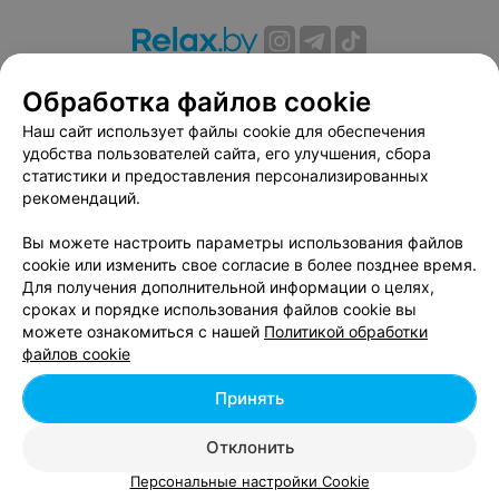
О проекте
Новости проекта
Размещение рекламы
Обработка файлов cookie
Вакансии
Публичный договор
Способы оплаты
Наш сайт использует файлы cookie для обеспечения
Публичный договор по использованию сервиса
удобства пользователей сайта, его улучшения, сбора
«Афиша»
статистики и предоставления персонализированных
Пользовательское соглашение
рекомендаций.
Написать в поддержку
Вы можете настроить параметры использования файлов
Связаться по вопросам сотрудничества
cookie или изменить свое согласие в более позднее время.
Написать руководителю relax.by
Для получения дополнительной информации о целях,
сроках и порядке использования файлов cookie вы
Персональные настройки cookie
можете ознакомиться с нашей
Политикой обработки
Обработка персональных данных
файлов cookie
Принять
© 2026 ООО «Артокс Лаб», УНП 191700409, регистрирующий орган -
Отклонить
Минский горисполком
| 220012, Республика Беларусь, г. Минск,
улица Толбухина, 2, пом. 16 | info@relax.by
Персональные настройки Cookie